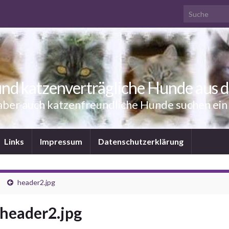
Search for:
nd katzenverträgliche Hunde aus 
aber auch katzenfreundliche Hunde suchen ei
Links
Impressum
Datenschutzerklärung
header2.jpg
header2.jpg