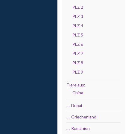
PLZ 2
PLZ 3
PLZ 4
PLZ 5
PLZ 6
PLZ 7
PLZ 8
PLZ 9
Tiere aus:
China
…. Dubai
…. Griechenland
…. Rumänien