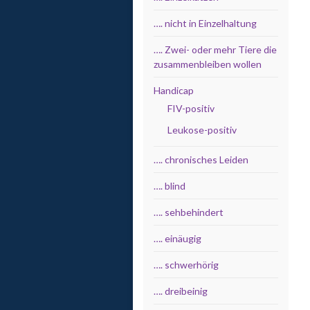
…. nicht in Einzelhaltung
…. Zwei- oder mehr Tiere die
zusammenbleiben wollen
Handicap
FIV-positiv
Leukose-positiv
…. chronisches Leiden
…. blind
…. sehbehindert
…. einäugig
…. schwerhörig
…. dreibeinig