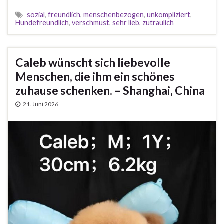
sozial
,
freundlich
,
menschenbezogen
,
unkompliziert
,
Hundefreundlich
,
verschmust
,
sehr lieb
,
zutraulich
Caleb wünscht sich liebevolle
Menschen, die ihm ein schönes
zuhause schenken. – Shanghai, China
21. Juni 2026