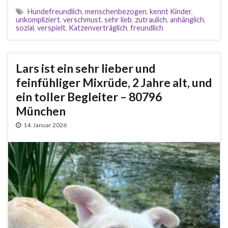
Hundefreundlich
,
menschenbezogen
,
kennt Kinder
,
unkompliziert
,
verschmust
,
sehr lieb
,
zutraulich
,
anhänglich
,
sozial
,
verspielt
,
Katzenverträglich
,
freundlich
Lars ist ein sehr lieber und
feinfühliger Mixrüde, 2 Jahre alt, und
ein toller Begleiter – 80796
München
14. Januar 2026