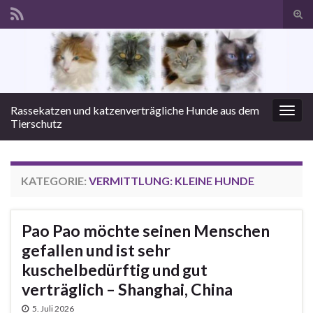
Suc
ums
Search for:
Rassekatzen und katzenverträgliche Hunde aus dem
Navi
Tierschutz
umsc
KATEGORIE:
VERMITTLUNG: KLEINE HUNDE
Pao Pao möchte seinen Menschen
gefallen und ist sehr
kuschelbedürftig und gut
verträglich – Shanghai, China
5. Juli 2026