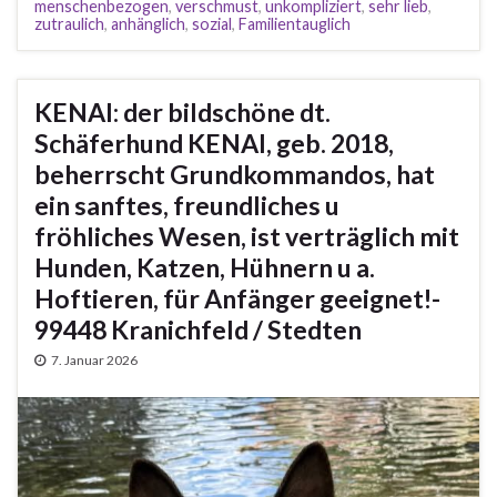
menschenbezogen
,
verschmust
,
unkompliziert
,
sehr lieb
,
zutraulich
,
anhänglich
,
sozial
,
Familientauglich
KENAI: der bildschöne dt.
Schäferhund KENAI, geb. 2018,
beherrscht Grundkommandos, hat
ein sanftes, freundliches u
fröhliches Wesen, ist verträglich mit
Hunden, Katzen, Hühnern u a.
Hoftieren, für Anfänger geeignet!-
99448 Kranichfeld / Stedten
7. Januar 2026