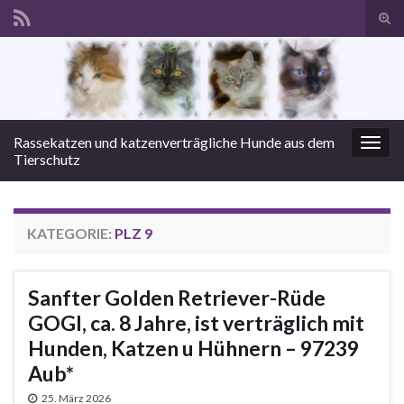
Suc
ums
Search for:
Rassekatzen und katzenverträgliche Hunde aus dem
Navi
Tierschutz
umsc
KATEGORIE:
PLZ 9
Sanfter Golden Retriever-Rüde
GOGI, ca. 8 Jahre, ist verträglich mit
Hunden, Katzen u Hühnern – 97239
Aub*
25. März 2026