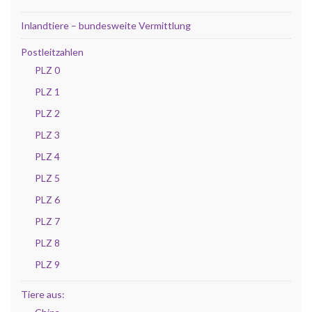
Inlandtiere – bundesweite Vermittlung
Postleitzahlen
PLZ 0
PLZ 1
PLZ 2
PLZ 3
PLZ 4
PLZ 5
PLZ 6
PLZ 7
PLZ 8
PLZ 9
Tiere aus: