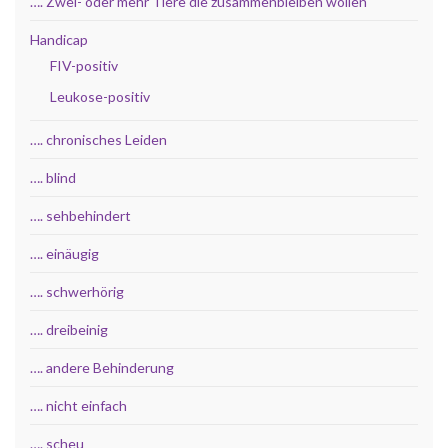
…. Zwei- oder mehr Tiere die zusammenbleiben wollen
Handicap
FIV-positiv
Leukose-positiv
…. chronisches Leiden
…. blind
…. sehbehindert
…. einäugig
…. schwerhörig
…. dreibeinig
…. andere Behinderung
…. nicht einfach
…. scheu