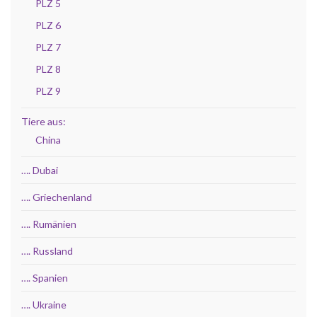
PLZ 5
PLZ 6
PLZ 7
PLZ 8
PLZ 9
Tiere aus:
China
…. Dubai
…. Griechenland
…. Rumänien
…. Russland
…. Spanien
…. Ukraine