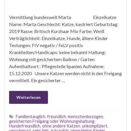
Vermittlung bundesweit Marta Einzelkatze
Name: Marta Geschlecht: Katze, kastriert Geburtstag:
2019 Rasse: Britisch Kurzhaar Mix Farbe: Weiß
Verträglichkeit: Einzelkatze, Hunde, ältere Kinder
Testungen: FIV negativ / FeLV positiv
Krankheiten/Handicaps: keine bekannt Haltung:
Wohnung mit gesichertem Balkon / Garten
Aufenthaltsort : Pflegestelle Spanien Aufnahme:
15.12.2020 Unsere Katzen werden nicht in den Freigang
vermittelt. Ein gesicherter …
Weiterlesen
Familientauglich
,
freundlich
,
menschenbezogen
,
gesicherten Freigang oder Wohnungshaltung
,
Hundefreundlich
,
ohne andere Katzen
,
unkompliziert
,
verschmust
,
sehr lieb
,
zutraulich
,
ohne kleine Kinder