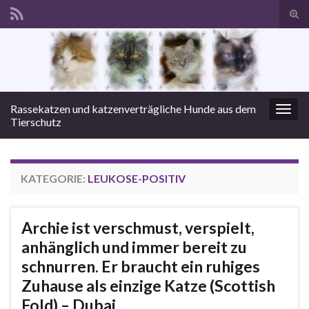
Suc
ums
Search for:
Rassekatzen und katzenverträgliche Hunde aus dem
Navi
Tierschutz
umsc
KATEGORIE:
LEUKOSE-POSITIV
Archie ist verschmust, verspielt,
anhänglich und immer bereit zu
schnurren. Er braucht ein ruhiges
Zuhause als einzige Katze (Scottish
Fold) – Dubai