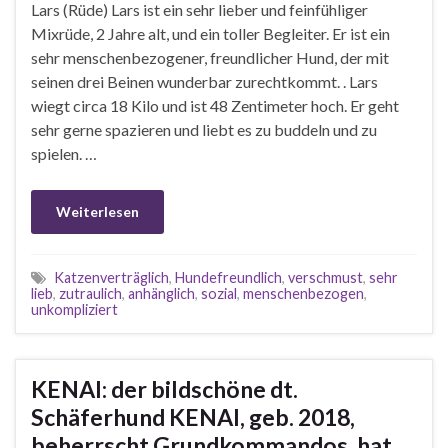
Lars (Rüde) Lars ist ein sehr lieber und feinfühliger
Mixrüde, 2 Jahre alt, und ein toller Begleiter. Er ist ein
sehr menschenbezogener, freundlicher Hund, der mit
seinen drei Beinen wunderbar zurechtkommt. . Lars
wiegt circa 18 Kilo und ist 48 Zentimeter hoch. Er geht
sehr gerne spazieren und liebt es zu buddeln und zu
spielen. …
Weiterlesen
Katzenverträglich
,
Hundefreundlich
,
verschmust
,
sehr
lieb
,
zutraulich
,
anhänglich
,
sozial
,
menschenbezogen
,
unkompliziert
KENAI: der bildschöne dt.
Schäferhund KENAI, geb. 2018,
beherrscht Grundkommandos, hat