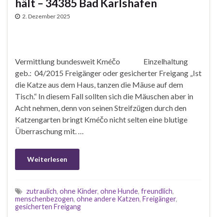
hält – 34385 Bad Karlshafen
2. Dezember 2025
Vermittlung bundesweit Kméčo Einzelhaltung
geb.: 04/2015 Freigänger oder gesicherter Freigang „Ist
die Katze aus dem Haus, tanzen die Mäuse auf dem
Tisch.“ In diesem Fall sollten sich die Mäuschen aber in
Acht nehmen, denn von seinen Streifzügen durch den
Katzengarten bringt Kméčo nicht selten eine blutige
Überraschung mit. …
Weiterlesen
zutraulich
,
ohne Kinder
,
ohne Hunde
,
freundlich
,
menschenbezogen
,
ohne andere Katzen
,
Freigänger
,
gesicherten Freigang