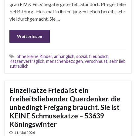
grau FIV & FeLV negativ getestet . Standort: Pflegestelle
bei Bitburg . Hera hat in ihrem jungen Leben bereits sehr
viel durchgemacht. Sie …
Weiterlesen
ohne kleine Kinder
,
anhänglich
,
sozial
,
freundlich
,
Katzenverträglich
,
menschenbezogen
,
verschmust
,
sehr lieb
,
zutraulich
Einzelkatze Frieda ist ein
freiheitsliebender Querdenker, die
unbedingt Freigang braucht. Sie ist
KEINE Schmusekatze – 53639
Köningswinter
11. Mai 2026