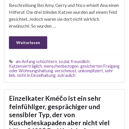
Beschreibung Bei Amy, Gerry und Nico erhielt Ana einen
Hilferuf. Die drei blinden Katzen wurden auf einem Feld
gesichtet. Jedoch waren sie dort nicht wirklich
erwünscht. So wurden …
Weiterlesen
am Anfang schüchtern
,
sozial
,
freundlich
,
Katzenverträglich
,
menschenbezogen
,
gesicherten Freigang
oder Wohnungshaltung
,
verschmust
,
unkompliziert
,
sehr
lieb
,
nicht in Einzelhaltung
,
zutraulich
Einzelkater Kméčo ist ein sehr
feinfühliger, gesprächiger und
sensibler Typ, der von
Kuscheleskapaden aber nicht viel