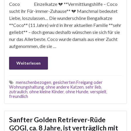
Coco Einzelkatze 💔 **Vermittlungshilfe – Coco
sucht ihr Für-immer-Zuhause** 💔 Manchmal bedeutet
Liebe, loszulassen… Die wunderschöne Bengalkatze
**Coco** (11 Jahre) wird in ihrer aktuellen Familie **sehr
geliebt** – doch genau deshalb wünschen sie sich für sie
nur das Allerbeste. Coco wurde damals aus einer Zucht
aufgenommen, die sie …
Weiterlesen
menschenbezogen
,
gesicherten Freigang oder
Wohnungshaltung
,
ohne andere Katzen
,
sehr lieb
,
zutraulich
,
ohne kleine Kinder
,
ohne Hunde
,
verspielt
,
freundlich
Sanfter Golden Retriever-Rüde
GOGI, ca. 8 Jahre, ist verträglich mit