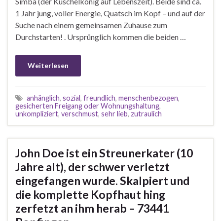
Simba (der Kuschelkönig auf Lebenszeit). Beide sind ca.
1 Jahr jung, voller Energie, Quatsch im Kopf – und auf der
Suche nach einem gemeinsamen Zuhause zum
Durchstarten! . Ursprünglich kommen die beiden …
Weiterlesen
anhänglich
,
sozial
,
freundlich
,
menschenbezogen
,
gesicherten Freigang oder Wohnungshaltung
,
unkompliziert
,
verschmust
,
sehr lieb
,
zutraulich
John Doe ist ein Streunerkater (10
Jahre alt), der schwer verletzt
eingefangen wurde. Skalpiert und
die komplette Kopfhaut hing
zerfetzt an ihm herab – 73441