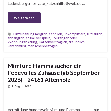
Ledersberger, private_katzenhilfe@web.de …
Weiterlesen
Einzelhaltung möglich
,
sehr lieb
,
unkompliziert
,
zutraulich
,
anhänglich
,
sozial
,
verspielt
,
Freigänger oder
Wohnungshaltung
,
Katzenverträglich
,
freundlich
,
verschmust
,
menschenbezogen
Mimi und Fiamma suchen ein
liebevolles Zuhause (ab September
2026) – 24161 Altenholz
1. August 2026
Vermittlung bundesweit Mimi und Fiamma nur