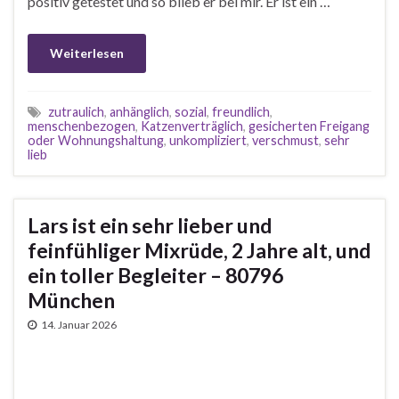
positiv getestet und so blieb er bei mir. Er ist ein …
Weiterlesen
zutraulich
,
anhänglich
,
sozial
,
freundlich
,
menschenbezogen
,
Katzenverträglich
,
gesicherten Freigang
oder Wohnungshaltung
,
unkompliziert
,
verschmust
,
sehr
lieb
Lars ist ein sehr lieber und
feinfühliger Mixrüde, 2 Jahre alt, und
ein toller Begleiter – 80796
München
14. Januar 2026