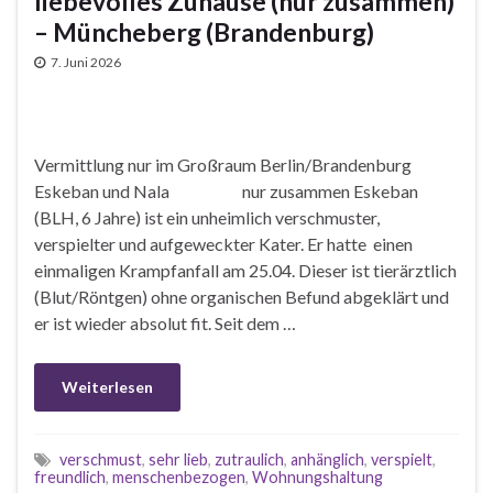
liebevolles Zuhause (nur zusammen)
– Müncheberg (Brandenburg)
7. Juni 2026
Vermittlung nur im Großraum Berlin/Brandenburg
Eskeban und Nala nur zusammen Eskeban
(BLH, 6 Jahre) ist ein unheimlich verschmuster,
verspielter und aufgeweckter Kater. Er hatte einen
einmaligen Krampfanfall am 25.04. Dieser ist tierärztlich
(Blut/Röntgen) ohne organischen Befund abgeklärt und
er ist wieder absolut fit. Seit dem …
Weiterlesen
verschmust
,
sehr lieb
,
zutraulich
,
anhänglich
,
verspielt
,
freundlich
,
menschenbezogen
,
Wohnungshaltung