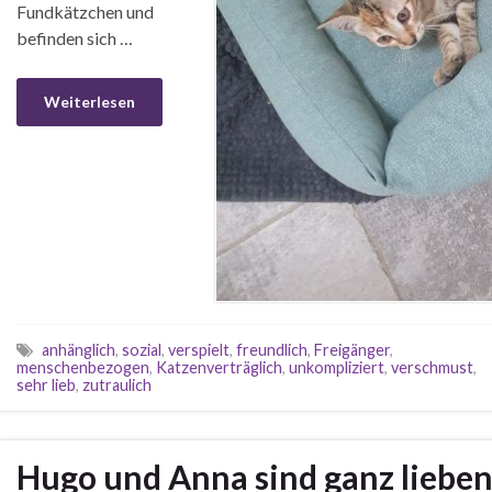
Fundkätzchen und
befinden sich …
Weiterlesen
anhänglich
,
sozial
,
verspielt
,
freundlich
,
Freigänger
,
menschenbezogen
,
Katzenverträglich
,
unkompliziert
,
verschmust
,
sehr lieb
,
zutraulich
Hugo und Anna sind ganz lieben