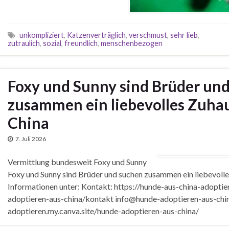
unkompliziert
,
Katzenverträglich
,
verschmust
,
sehr lieb
,
zutraulich
,
sozial
,
freundlich
,
menschenbezogen
Foxy und Sunny sind Brüder un
zusammen ein liebevolles Zuhau
China
7. Juli 2026
Vermittlung bundesweit Foxy und Sunny
Foxy und Sunny sind Brüder und suchen zusammen ein liebevolle
Informationen unter: Kontakt: https://hunde-aus-china-adoptie
adoptieren-aus-china/kontakt info@hunde-adoptieren-aus-chin
adoptieren.my.canva.site/hunde-adoptieren-aus-china/