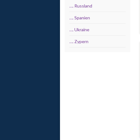
…. Russland
…. Spanien
…. Ukraine
…. Zypern