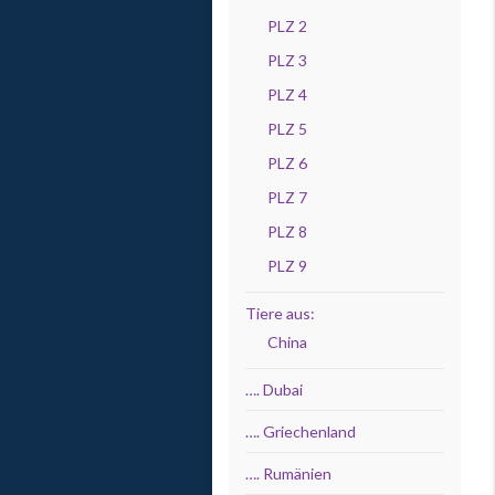
PLZ 2
PLZ 3
PLZ 4
PLZ 5
PLZ 6
PLZ 7
PLZ 8
PLZ 9
Tiere aus:
China
…. Dubai
…. Griechenland
…. Rumänien