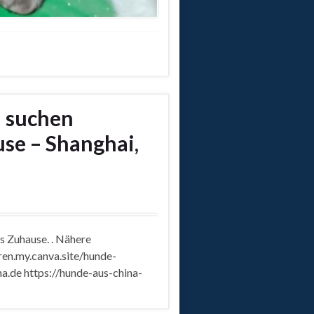
d suchen
se – Shanghai,
s Zuhause. . Nähere
ren.my.canva.site/hunde-
a.de https://hunde-aus-china-