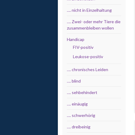
…. nicht in Einzelhaltung
…. Zwei- oder mehr Tiere die
zusammenbleiben wollen
Handicap
FIV-positiv
Leukose-positiv
…. chronisches Leiden
…. blind
…. sehbehindert
…. einäugig
…. schwerhörig
…. dreibeinig