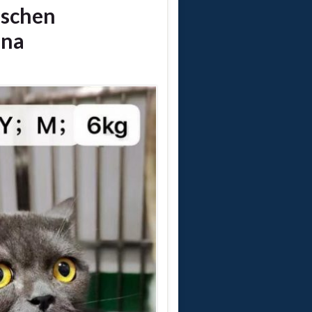
ischen
ina