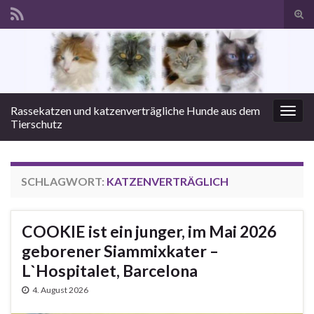
Suc
ums
Search for:
Rassekatzen und katzenverträgliche Hunde aus dem
Navi
Tierschutz
umsc
SCHLAGWORT:
KATZENVERTRÄGLICH
COOKIE ist ein junger, im Mai 2026
geborener Siammixkater –
L`Hospitalet, Barcelona
4. August 2026