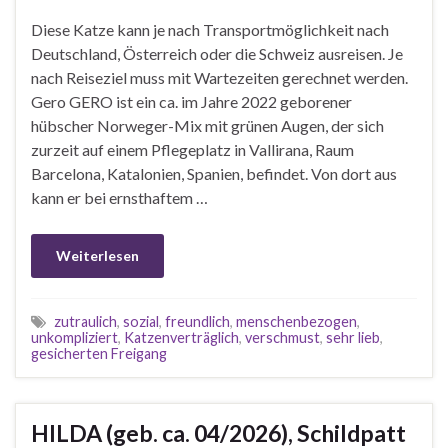
Diese Katze kann je nach Transportmöglichkeit nach
Deutschland, Österreich oder die Schweiz ausreisen. Je
nach Reiseziel muss mit Wartezeiten gerechnet werden.
Gero GERO ist ein ca. im Jahre 2022 geborener
hübscher Norweger-Mix mit grünen Augen, der sich
zurzeit auf einem Pflegeplatz in Vallirana, Raum
Barcelona, Katalonien, Spanien, befindet. Von dort aus
kann er bei ernsthaftem …
Weiterlesen
zutraulich
,
sozial
,
freundlich
,
menschenbezogen
,
unkompliziert
,
Katzenverträglich
,
verschmust
,
sehr lieb
,
gesicherten Freigang
HILDA (geb. ca. 04/2026), Schildpatt