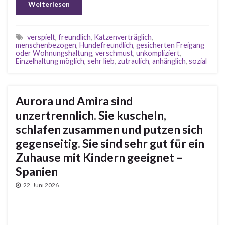
Weiterlesen
verspielt
,
freundlich
,
Katzenverträglich
,
menschenbezogen
,
Hundefreundlich
,
gesicherten Freigang
oder Wohnungshaltung
,
verschmust
,
unkompliziert
,
Einzelhaltung möglich
,
sehr lieb
,
zutraulich
,
anhänglich
,
sozial
Aurora und Amira sind
unzertrennlich. Sie kuscheln,
schlafen zusammen und putzen sich
gegenseitig. Sie sind sehr gut für ein
Zuhause mit Kindern geeignet –
Spanien
22. Juni 2026