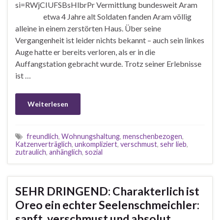
si=RWjCIUFSBsHlbrPr Vermittlung bundesweit Aram
etwa 4 Jahre alt Soldaten fanden Aram völlig
alleine in einem zerstörten Haus. Über seine
Vergangenheit ist leider nichts bekannt – auch sein linkes
Auge hatte er bereits verloren, als er in die
Auffangstation gebracht wurde. Trotz seiner Erlebnisse
ist …
Weiterlesen
freundlich
,
Wohnungshaltung
,
menschenbezogen
,
Katzenverträglich
,
unkompliziert
,
verschmust
,
sehr lieb
,
zutraulich
,
anhänglich
,
sozial
SEHR DRINGEND: Charakterlich ist
Oreo ein echter Seelenschmeichler:
sanft, verschmust und absolut