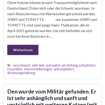
Diese Katzen können je nach Transportmöglichkeit nach
Deutschland, Österreich oder die Schweiz ausreisen. Je
nach Reiseziel muss mit Wartezeiten gerechnet werden.
JERRY und TOMETTE nur zusammen JERRY und
TOMETTE sind zwei junge Siam-Thaikatzen, die im
April 2025 geboren wurden. Derzeit befinden sie sich
noch bei ihren Besitzern in …
Weiterlesen
verschmust
,
sehr lieb
,
zutraulich
,
am Anfang schüchtern
,
freundlich
,
menschenbezogen
,
unkompliziert
,
Wohnungshaltung
Den wurde vom Militär gefunden. Er
ist sehr anhänglich und sanft und
verträglich mit weiteren Katzen (mit