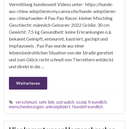
Vermittlung bundesweit Videos unter: https://hunde-
aus-china-adoptieren.my.canva.site/hunde-adoptieren-
aus-china/rueden-4 Pao Pao Rasse: kleiner Mischling
Geschlecht: männlich Geboren: 2022 Größe: 30 cm
Gewicht: 7,5 kg Gesundheit: keine Erkrankungen o.ä.
bekannt Geimpft, entwurmt, kastriert, gechipt und
Impfausweis . Pao Pao wurde aus einer
lebensbedrohlichen Situation von der Straße gerettet
und zum Glück recht schnell von Tierrettern entdeckt
und direkt in die …
Weiterlesen
verschmust
,
sehr lieb
,
zutraulich
,
sozial
,
freundlich
,
menschenbezogen
,
unkompliziert
,
Hundefreundlich