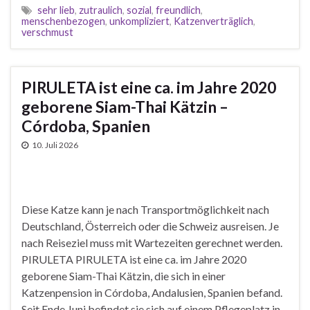
sehr lieb
,
zutraulich
,
sozial
,
freundlich
,
menschenbezogen
,
unkompliziert
,
Katzenverträglich
,
verschmust
PIRULETA ist eine ca. im Jahre 2020
geborene Siam-Thai Kätzin –
Córdoba, Spanien
10. Juli 2026
Diese Katze kann je nach Transportmöglichkeit nach
Deutschland, Österreich oder die Schweiz ausreisen. Je
nach Reiseziel muss mit Wartezeiten gerechnet werden.
PIRULETA PIRULETA ist eine ca. im Jahre 2020
geborene Siam-Thai Kätzin, die sich in einer
Katzenpension in Córdoba, Andalusien, Spanien befand.
Seit Ende Juni befindet sie sich auf einem Pflegeplatz in