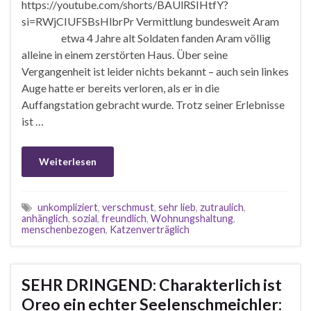
https://youtube.com/shorts/BAUlRSIHtfY?
si=RWjCIUFSBsHlbrPr Vermittlung bundesweit Aram
etwa 4 Jahre alt Soldaten fanden Aram völlig
alleine in einem zerstörten Haus. Über seine
Vergangenheit ist leider nichts bekannt – auch sein linkes
Auge hatte er bereits verloren, als er in die
Auffangstation gebracht wurde. Trotz seiner Erlebnisse
ist …
Weiterlesen
unkompliziert
,
verschmust
,
sehr lieb
,
zutraulich
,
anhänglich
,
sozial
,
freundlich
,
Wohnungshaltung
,
menschenbezogen
,
Katzenverträglich
SEHR DRINGEND: Charakterlich ist
Oreo ein echter Seelenschmeichler: