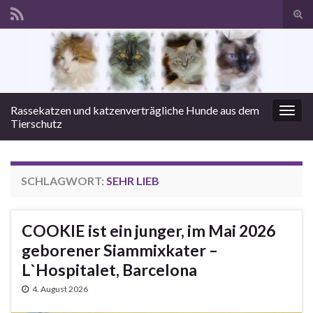
Suc
ums
Search for:
Rassekatzen und katzenverträgliche Hunde aus dem
Navi
Tierschutz
umsc
SCHLAGWORT:
SEHR LIEB
COOKIE ist ein junger, im Mai 2026
geborener Siammixkater –
L`Hospitalet, Barcelona
4. August 2026