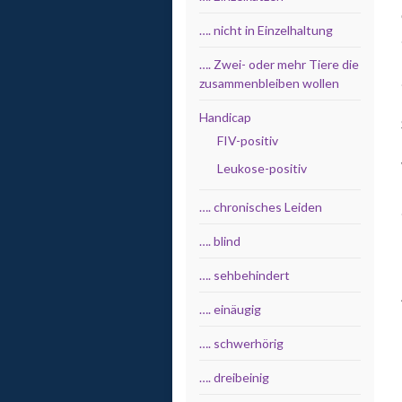
…. nicht in Einzelhaltung
…. Zwei- oder mehr Tiere die
zusammenbleiben wollen
Handicap
FIV-positiv
Leukose-positiv
…. chronisches Leiden
…. blind
…. sehbehindert
…. einäugig
…. schwerhörig
…. dreibeinig