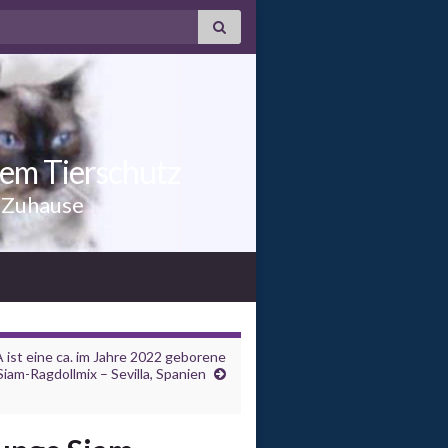
dem Tierschutz
n Zuhause
ist eine ca. im Jahre 2022 geborene
iam-Ragdollmix – Sevilla, Spanien