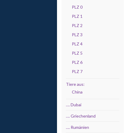
PLZ 0
PLZ 1
PLZ 2
PLZ 3
PLZ 4
PLZ 5
PLZ 6
PLZ 7
Tiere aus:
China
…. Dubai
…. Griechenland
…. Rumänien