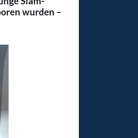
unge Siam-
eboren wurden –