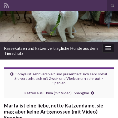
Suc
ums
Search for:
Rassekatzen und katzenverträgliche Hunde aus dem
Navi
Tierschutz
umsc
Soraya ist sehr verspielt und präsentiert sich sehr sozial.
Sie versteht sich mit Zwei- und Vierbeinern sehr gut –
Spanien
Katzen aus China (mit Video)- Shanghai
Marta ist eine liebe, nette Katzendame, sie
mag aber keine Artgenossen (mit Video) –
Spanien