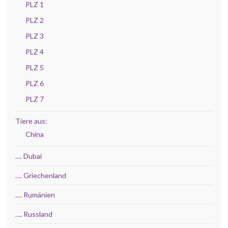
PLZ 1
PLZ 2
PLZ 3
PLZ 4
PLZ 5
PLZ 6
PLZ 7
Tiere aus:
China
…. Dubai
…. Griechenland
…. Rumänien
…. Russland