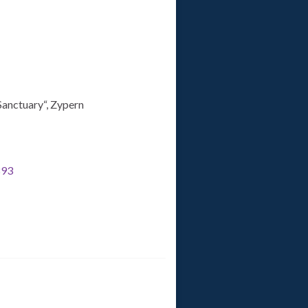
Sanctuary“, Zypern
893