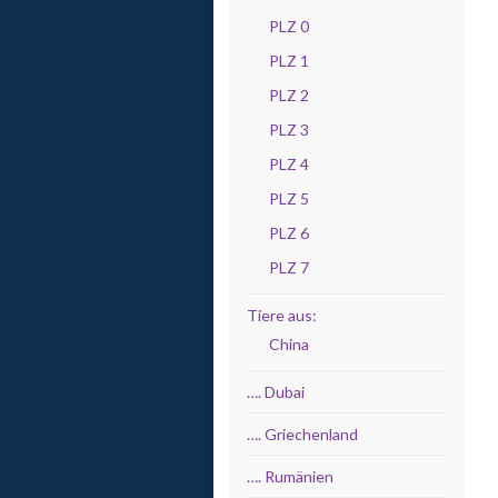
PLZ 0
PLZ 1
PLZ 2
PLZ 3
PLZ 4
PLZ 5
PLZ 6
PLZ 7
Tiere aus:
China
…. Dubai
…. Griechenland
…. Rumänien