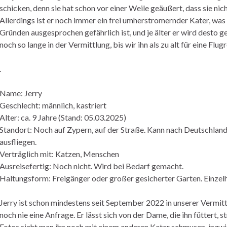
schicken, denn sie hat schon vor einer Weile geäußert, dass sie nic
Allerdings ist er noch immer ein frei umherstromernder Kater, was
Gründen ausgesprochen gefährlich ist, und je älter er wird desto ge
noch so lange in der Vermittlung, bis wir ihn als zu alt für eine Flug
.
Name: Jerry
Geschlecht: männlich, kastriert
Alter: ca. 9 Jahre (Stand: 05.03.2025)
Standort: Noch auf Zypern, auf der Straße. Kann nach Deutschland
ausfliegen.
Verträglich mit: Katzen, Menschen
Ausreisefertig: Noch nicht. Wird bei Bedarf gemacht.
Haltungsform: Freigänger oder großer gesicherter Garten. Einzel
Jerry ist schon mindestens seit September 2022 in unserer Vermitt
noch nie eine Anfrage. Er lässt sich von der Dame, die ihn füttert, 
Fotos sieht man ihn noch mit einem anderen Kater schmusen, inzwis