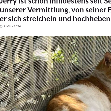
Jerry ist schon mindestens seit 
unserer Vermittlung, von seiner 
er sich streicheln und hochheben
9. März 2026