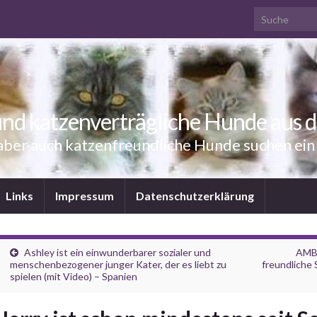
Search for:
nd katzenverträgliche Hunde aus 
aber auch katzenfreundliche Hunde suchen ei
Links
Impressum
Datenschutzerklärung
Ashley ist ein einwunderbarer sozialer und
AMBA
menschenbezogener junger Kater, der es liebt zu
freundliche 
spielen (mit Video) – Spanien