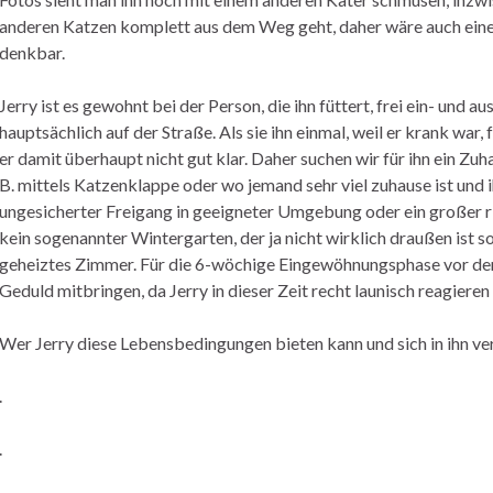
anderen Katzen komplett aus dem Weg geht, daher wäre auch eine 
denkbar.
Jerry ist es gewohnt bei der Person, die ihn füttert, frei ein- und a
hauptsächlich auf der Straße. Als sie ihn einmal, weil er krank war, 
er damit überhaupt nicht gut klar. Daher suchen wir für ihn ein Z
B. mittels Katzenklappe oder wo jemand sehr viel zuhause ist und i
ungesicherter Freigang in geeigneter Umgebung oder ein großer ric
kein sogenannter Wintergarten, der ja nicht wirklich draußen ist s
geheiztes Zimmer. Für die 6-wöchige Eingewöhnungsphase vor dem
Geduld mitbringen, da Jerry in dieser Zeit recht launisch reagieren
Wer Jerry diese Lebensbedingungen bieten kann und sich in ihn ver
.
.