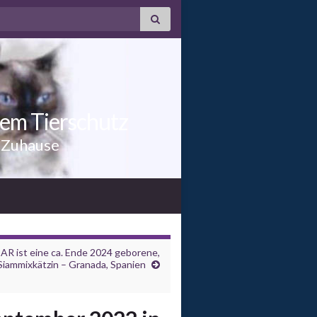
dem Tierschutz
n Zuhause
R ist eine ca. Ende 2024 geborene,
Siammixkätzin – Granada, Spanien