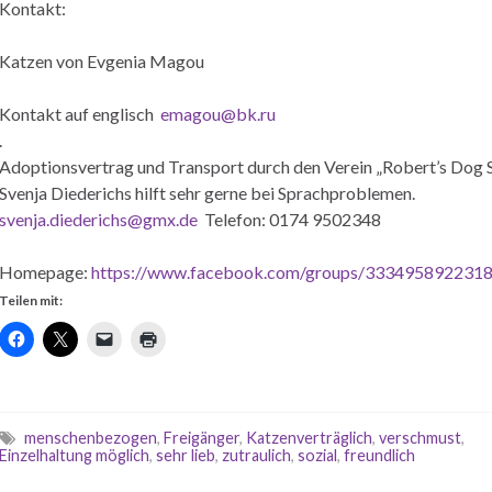
Kontakt:
Katzen von Evgenia Magou
Kontakt auf englisch
emagou@bk.ru
.
Adoptionsvertrag und Transport durch den Verein „Robert’s Dog 
Svenja Diederichs hilft sehr gerne bei Sprachproblemen.
svenja.diederichs@gmx.de
Telefon: 0174 9502348
Homepage:
https://www.facebook.com/groups/333495892231
Teilen mit:
menschenbezogen
,
Freigänger
,
Katzenverträglich
,
verschmust
,
Einzelhaltung möglich
,
sehr lieb
,
zutraulich
,
sozial
,
freundlich