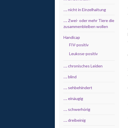
…. nicht in Einzelhaltung
…. Zwei- oder mehr Tiere die
zusammenbleiben wollen
Handicap
FIV-positiv
Leukose-positiv
…. chronisches Leiden
…. blind
…. sehbehindert
…. einäugig
…. schwerhörig
…. dreibeinig