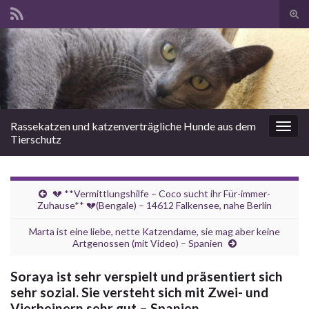
Suc
ums
Search for:
Rassekatzen und katzenverträgliche Hunde aus dem
Navi
Tierschutz
umsc
💔 **Vermittlungshilfe – Coco sucht ihr Für-immer-
Zuhause** 💔(Bengale) – 14612 Falkensee, nahe Berlin
Marta ist eine liebe, nette Katzendame, sie mag aber keine
Artgenossen (mit Video) – Spanien
Soraya ist sehr verspielt und präsentiert sich
sehr sozial. Sie versteht sich mit Zwei- und
Vierbeinern sehr gut – Spanien