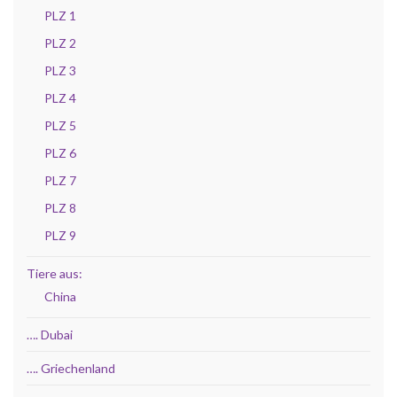
PLZ 1
PLZ 2
PLZ 3
PLZ 4
PLZ 5
PLZ 6
PLZ 7
PLZ 8
PLZ 9
Tiere aus:
China
…. Dubai
…. Griechenland